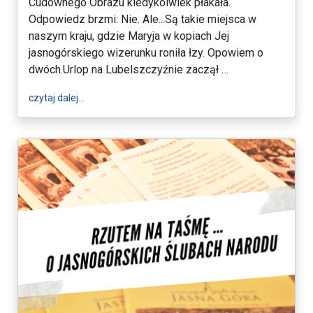
Cudownego Obrazu kiedykolwiek płakała.
Odpowiedz brzmi: Nie. Ale...Są takie miejsca w
naszym kraju, gdzie Maryja w kopiach Jej
jasnogórskiego wizerunku roniła łzy. Opowiem o
dwóch.Urlop na Lubelszczyźnie zaczął …
wpis PRZEWODNIK NA WAKACJACH czyli śladami Jas
czytaj dalej…