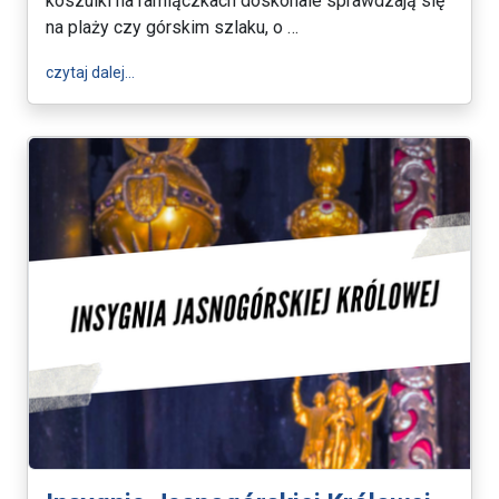
koszulki na ramiączkach doskonale sprawdzają się
na plaży czy górskim szlaku, o …
wpis Lato na Jasnej Górze - przewodnik po zasadac
czytaj dalej…