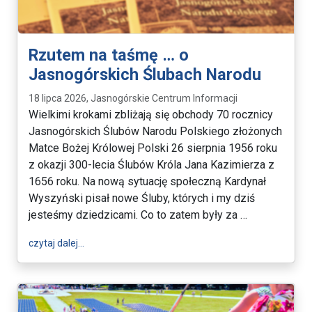
Rzutem na taśmę … o
Jasnogórskich Ślubach Narodu
18 lipca 2026, Jasnogórskie Centrum Informacji
Wielkimi krokami zbliżają się obchody 70 rocznicy
Jasnogórskich Ślubów Narodu Polskiego złożonych
Matce Bożej Królowej Polski 26 sierpnia 1956 roku
z okazji 300-lecia Ślubów Króla Jana Kazimierza z
1656 roku. Na nową sytuację społeczną Kardynał
Wyszyński pisał nowe Śluby, których i my dziś
jesteśmy dziedzicami. Co to zatem były za …
wpis Rzutem na taśmę … o Jasnogórskich Ślubach 
czytaj dalej…