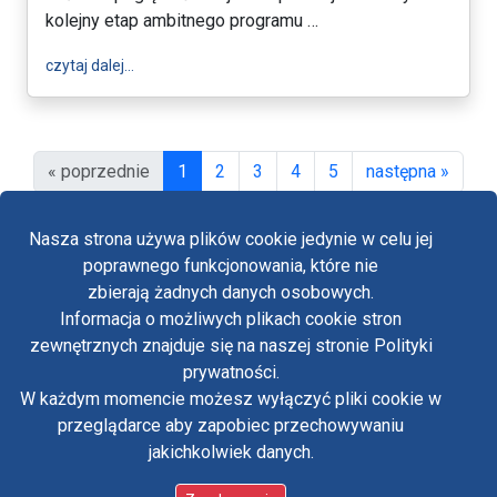
kolejny etap ambitnego programu …
wpis Jasna Góra...na Krakowskiej Skałce
czytaj dalej…
(obecna)
« poprzednie
1
2
3
4
5
następna »
Nasza strona używa plików cookie jedynie w celu jej
poprawnego funkcjonowania, które nie
zbierają żadnych danych osobowych.
Kontakt z Jasnogórskim Centrum Informacji
Informacja o możliwych plikach cookie stron
Fa
Kontakt Jasna Góra
zewnętrznych znajduje się na naszej stronie Polityki
Kontakt Kustosz sanktuarium
Yo
prywatności.
Polityka prywatności
W każdym momencie możesz wyłączyć pliki cookie w
Oświadczenie o dostępności
Tw
przeglądarce aby zapobiec przechowywaniu
Standardy ochrony małoletnich w klasztorze OO.
Paulinów na Jasnej Górze
jakichkolwiek danych.
in
Copyright © Jasnogórskie Centrum Informacji 2026
/