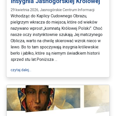
Insygnia Jasnogórskiej Królowej
29 kwietnia 2026, Jasnogórskie Centrum Informacji
Wchodząc do Kaplicy Cudownego Obrazu,
pielgrzym wkracza do miejsca, które od wieków
nazywano wprost „komnatą Królowej Polski”. Choć
nasze oczy instynktownie szukają Jej matczynego
Oblicza, warto na chwilę skierować wzrok nieco w
lewo. Bo to tam spoczywają insygnia królewskie:
berło i jabłko, które są niemym świadkiem historii
sprzed stu lat.Poniższa …
wpis Insygnia Jasnogórskiej Królowej
czytaj dalej…