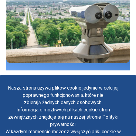
Nasza strona używa plików cookie jedynie w celu jej
poprawnego funkcjonowania, które nie
zbierają żadnych danych osobowych.
Informacja o możliwych plikach cookie stron
Fa
zewnętrznych znajduje się na naszej stronie Polityki
Yo
prywatności.
Kontakt z Jasnogórskim Centrum Informacji
W każdym momencie możesz wyłączyć pliki cookie w
Kontakt Jasna Góra
Tw